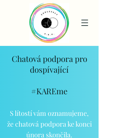
Chatová podpora pro
dospívající
#KAREme
S lítostí vám oznamujeme,
že chatová podpora ke konci
února skončila.