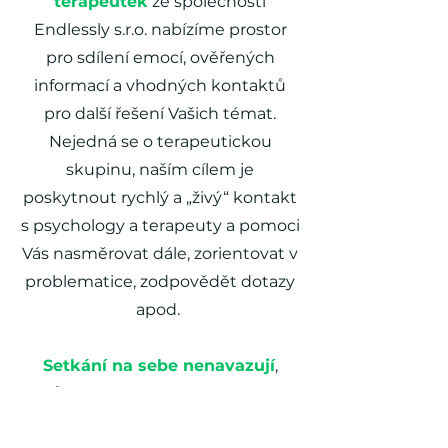
terapeutek
ze společnosti
Endlessly s.r.o. nabízíme prostor
pro sdílení emocí, ověřených
informací a vhodných kontaktů
pro další řešení Vašich témat.
Nejedná se o terapeutickou
skupinu, naším cílem je
poskytnout rychlý a „živý“ kontakt
s psychology a terapeuty a pomoci
Vás nasměrovat dále, zorientovat v
problematice, zodpovědět dotazy
apod.
Setkání na sebe nenavazují
,
můžete se účastnit jakéhokoliv
termínu, který Vám vyhovuje. Při