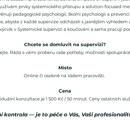
yužívám prvky systemického přístupu a solution-focused me
ěnuji pedagogické psychologii, školní psychologii a prevenci
, abyste z každé supervize odcházeli s jasnějším výhledem a 
výcvik v Systemické supervizi a koučování a sama pracuji po
Chcete se domluvit na supervizi?
ejte. Ráda s vámi proberu vaše potřeby, možnosti spolupráce
Místo
Online či osobně na Vašem pracovišti.
Cena
iduální konzultace je 1 500 Kč / 50 minut. Ceny ostatních slu
í kontrola — je to péče o Vás, Vaši profesionalitu