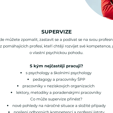
SUPERVIZE
de můžete zpomalit, zastavit se a podívat se na svou profesní
pomáhajících profesí, kteří chtějí rozvíjet své kompetence, p
o vlastní psychickou pohodu.
​S kým nejčastěji pracuji?
s psychology a školními psychology
pedagogy a pracovníky ŠPP
pracovníky v neziskových organizacích
lektory, metodiky a poradenskými pracovníky
Co může supervize přinést?
nové pohledy na náročné situace a složité případy
posílení odborných kompetencí a profesní jistoty