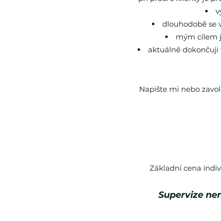
v
dlouhodobě se v
mým cílem je
aktuálně dokončuji 
Napište mi nebo zavol
Základní cena indiv
Supervize nen