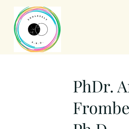
PhDr. 
Frombe
Ph.D.