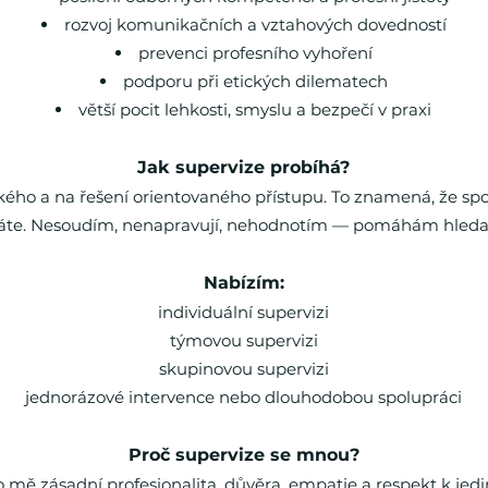
rozvoj komunikačních a vztahových dovedností
prevenci profesního vyhoření
podporu při etických dilematech
větší pocit lehkosti, smyslu a bezpečí v praxi
Jak supervize probíhá?
kého a na řešení orientovaného přístupu. To znamená, že spo
áte. Nesoudím, nenapravují, nehodnotím — pomáhám hledat sm
Nabízím:
individuální supervizi
týmovou supervizi
skupinovou supervizi
jednorázové intervence nebo dlouhodobou spolupráci
Proč supervize se mnou?
 pro mě zásadní profesionalita, důvěra, empatie a respekt k je