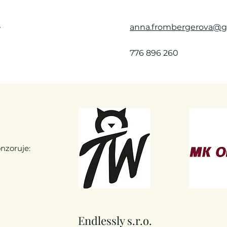
anna.frombergerova@g
776 896 260
nzoruje:
Endlessly s.r.o.