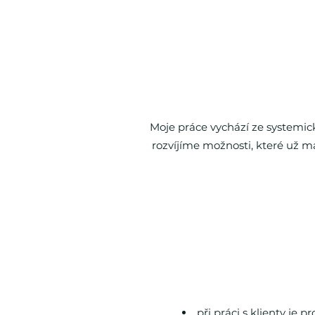
Moje práce vychází ze systemic
rozvíjíme možnosti, které už m
při práci s klienty je